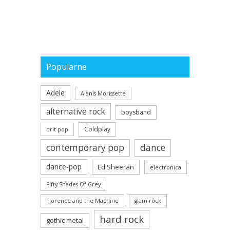
Popularne
Adele
Alanis Morissette
alternative rock
boysband
Coldplay
brit pop
contemporary pop
dance
dance-pop
Ed Sheeran
electronica
Fifty Shades Of Grey
Florence and the Machine
glam rock
hard rock
gothic metal