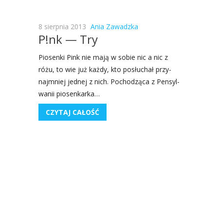
8 sierpnia 2013
Ania Zawadzka
P!nk — Try
Pio­sen­ki Pink nie mają w sobie nic a nic z
różu, to wie już każ­dy, kto posłu­chał przy­
naj­mniej jed­nej z nich. Pocho­dzą­ca z Pen­syl­
wa­nii pio­sen­kar­ka…
CZYTAJ CAŁOŚĆ