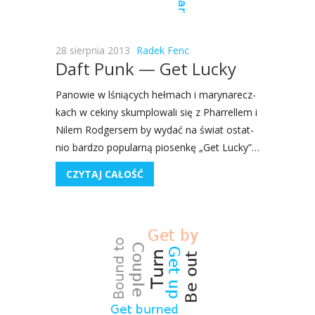
28 sierpnia 2013
Radek Fenc
Daft Punk — Get Lucky
Pano­wie w lśnią­cych heł­mach i mary­na­recz­
kach w ceki­ny skum­plo­wa­li się z Phar­rel­lem i
Nilem Rod­ger­sem by wydać na świat ostat­
nio bar­dzo popu­lar­ną pio­sen­kę „Get Luc­ky”…
CZYTAJ CAŁOŚĆ