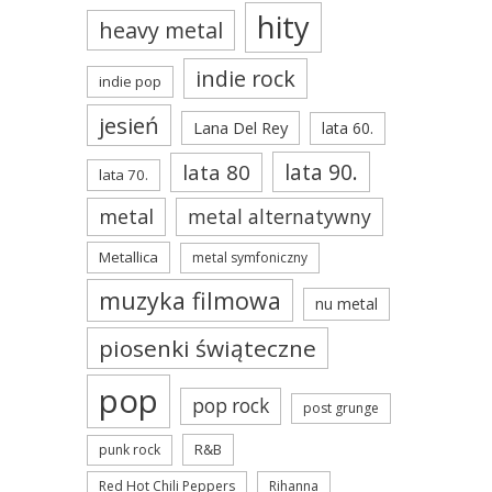
hity
heavy metal
indie rock
indie pop
jesień
Lana Del Rey
lata 60.
lata 90.
lata 80
lata 70.
metal
metal alternatywny
Metallica
metal symfoniczny
muzyka filmowa
nu metal
piosenki świąteczne
pop
pop rock
post grunge
R&B
punk rock
Red Hot Chili Peppers
Rihanna