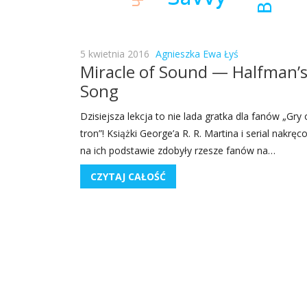
5 kwietnia 2016
Agnieszka Ewa Łyś
Miracle of Sound — Halfman’
Song
Dzi­siej­sza lek­cja to nie lada grat­ka dla fanów „Gry 
tron”! Książ­ki George’a R. R. Mar­ti­na i serial nakrę­co
na ich pod­sta­wie zdo­by­ły rze­sze fanów na…
CZYTAJ CAŁOŚĆ