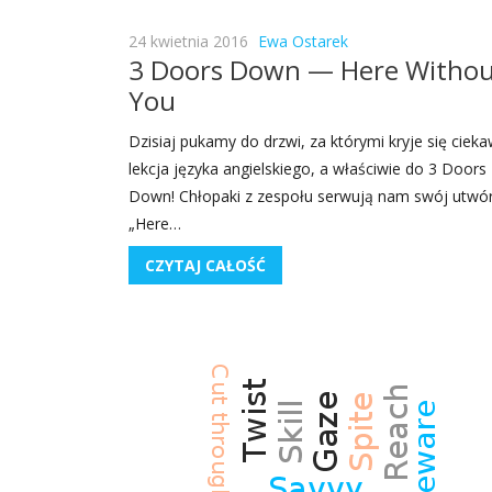
24 kwietnia 2016
Ewa Ostarek
3 Doors Down — Here Witho
You
Dzi­siaj puka­my do drzwi, za któ­ry­mi kry­je się cie­ka
lek­cja języ­ka angiel­skie­go, a wła­ści­wie do 3 Doors
Down! Chło­pa­ki z zespo­łu ser­wu­ją nam swój utwó
„Here…
CZYTAJ CAŁOŚĆ