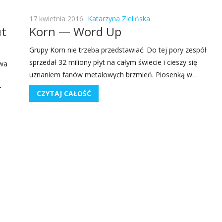
17 kwietnia 2016
Katarzyna Zielińska
ut
Korn — Word Up
Gru­py Korn nie trze­ba przed­sta­wiać. Do tej pory zespół
sprze­dał 32 milio­ny płyt na całym świe­cie i cie­szy się
­wa
uzna­niem fanów meta­lo­wych brzmień. Pio­sen­ką w…
r
CZYTAJ CAŁOŚĆ