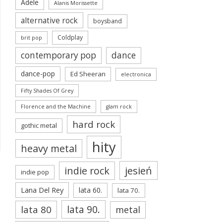
Adele
Alanis Morissette
alternative rock
boysband
Coldplay
brit pop
contemporary pop
dance
dance-pop
Ed Sheeran
electronica
Fifty Shades Of Grey
Florence and the Machine
glam rock
hard rock
gothic metal
hity
heavy metal
jesień
indie rock
indie pop
Lana Del Rey
lata 60.
lata 70.
lata 90.
lata 80
metal