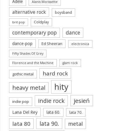
Adele
Alanis Morissette
alternative rock
boysband
Coldplay
brit pop
contemporary pop
dance
dance-pop
Ed Sheeran
electronica
Fifty Shades Of Grey
Florence and the Machine
glam rock
hard rock
gothic metal
hity
heavy metal
jesień
indie rock
indie pop
Lana Del Rey
lata 60.
lata 70.
lata 90.
lata 80
metal