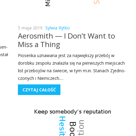
5 maja 2019
Sylwia Rytko
Aerosmith — I Don’t Want to
Miss a Thing
­sen­
ostał
Pio­sen­ka uzna­wa­na jest za naj­więk­szy prze­bój w
dorob­ku zespo­łu zna­la­zła się na pierw­szych miej­scach
list prze­bo­jów na świe­cie, w tym m.in. Sta­nach Zjed­no­
czo­nych i Niem­czech.…
CZYTAJ CAŁOŚĆ