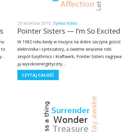
29 września 2019
Sylwia Rytko
s
Pointer Sisters — I’m So Excited
­mu
W 1982 roku kie­dy w muzy­ce na dobre zaczy­na gościć
 to
elek­tro­ni­ka i syn­te­za­to­ry, a świet­ne wra­że­nie robi
y­
zespół Eury­th­mics i Kra­ftwerk, Poin­ter Sisters nagry­wa­
ją wyso­ko­ener­ge­tycz­ny…
CZYTAJ CAŁOŚĆ