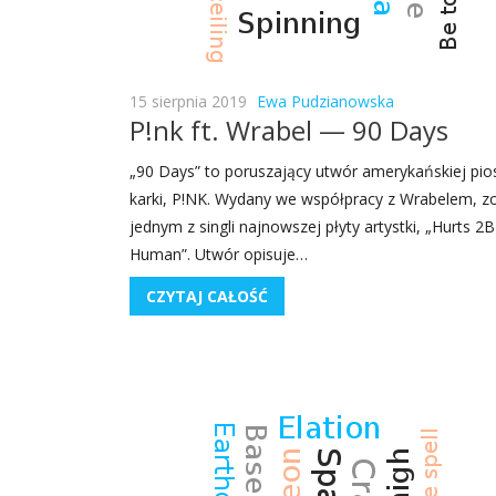
15 sierpnia 2019
Ewa Pudzianowska
P!nk ft. Wrabel — 90 Days
„90 Days” to poru­sza­ją­cy utwór ame­ry­kań­skiej pio
kar­ki, P!NK. Wyda­ny we współ­pra­cy z Wra­be­lem, z
jed­nym z sin­gli naj­now­szej pły­ty artyst­ki, „Hurts 2B
Human”. Utwór opi­su­je…
CZYTAJ CAŁOŚĆ