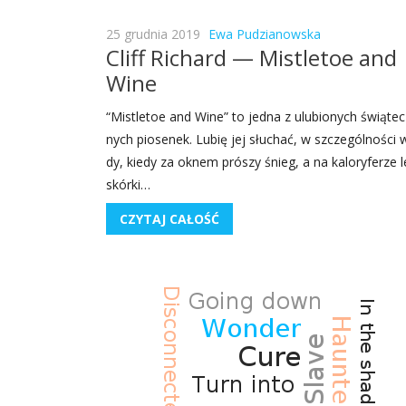
25 grudnia 2019
Ewa Pudzianowska
Cliff Richard — Mistletoe and
Wine
“Mistle­toe and Wine” to jed­na z ulu­bio­nych świą­tec
nych pio­se­nek. Lubię jej słu­chać, w szcze­gól­no­ści 
dy, kie­dy za oknem pró­szy śnieg, a na kalo­ry­fe­rze 
skór­ki…
CZYTAJ CAŁOŚĆ