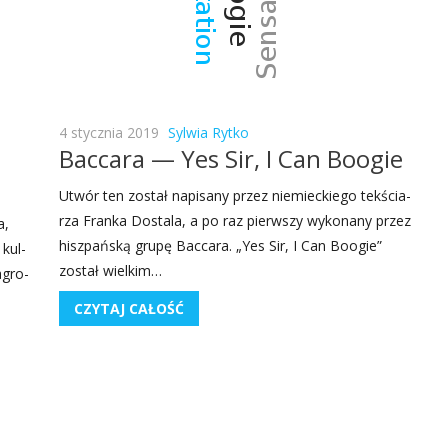
4 stycznia 2019
Sylwia Rytko
Baccara — Yes Sir, I Can Boogie
Utwór ten został napi­sa­ny przez nie­miec­kie­go tek­ścia­
rza Fran­ka Dosta­la, a po raz pierw­szy wyko­na­ny przez
a,
hisz­pań­ską gru­pę Bac­ca­ra. „Yes Sir, I Can Boogie”
 kul­
został wiel­kim…
agro­
CZYTAJ CAŁOŚĆ