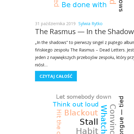
31 października 2019
Sylwia Rytko
The Rasmus — In the Shadow
„In the sha­dows” to pierw­szy sin­gel z pią­te­go albu
fiń­skie­go zespo­łu The Rasmus – Dead Let­ters. Jest
jeden z naj­więk­szych prze­bo­jów zespo­łu, któ­ry prz
niósł…
CZYTAJ CAŁOŚĆ