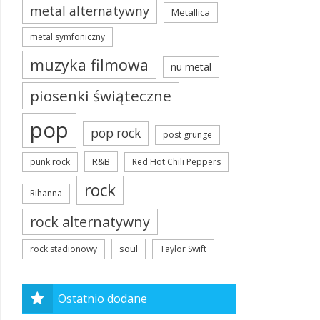
metal alternatywny
Metallica
metal symfoniczny
muzyka filmowa
nu metal
piosenki świąteczne
pop
pop rock
post grunge
R&B
punk rock
Red Hot Chili Peppers
rock
Rihanna
rock alternatywny
soul
rock stadionowy
Taylor Swift
Ostatnio dodane