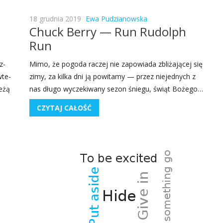
18 grudnia 2019
Ewa Pudzianowska
Chuck Berry — Run Rudolph
Run
z­
Mimo, że pogo­da raczej nie zapo­wia­da zbli­ża­ją­cej się
wte­
zimy, za kil­ka dni ją powi­ta­my — przez nie­jed­nych z
leżą
nas dłu­go wycze­ki­wa­ny sezon śnie­gu, świąt Boże­go…
CZYTAJ CAŁOŚĆ