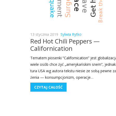
13 stycznia 2019
Sylwia Rytko
Red Hot Chili Peppers —
Californication
Tema­tem pio­sen­ki “Cali­for­ni­ca­tion” jest glo­ba­li­za­cj
wie­le osób chce żyć „ame­ry­kań­skim snem”, jed­nak
tu­ra USA wg auto­ra tek­stu nie­sie ze sobą pew­ne z
że­nia — kon­sump­cjo­nizm, ope­ra­cje…
CZYTAJ CAŁOŚĆ