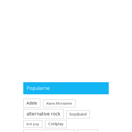
Popularne
Adele
Alanis Morissette
alternative rock
boysband
Coldplay
brit pop