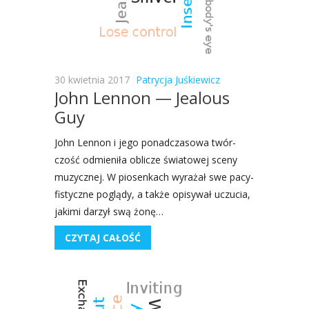
30 kwietnia 2017
Patrycja Juśkiewicz
John Lennon — Jealous
Guy
John Len­non i jego ponad­cza­so­wa twór­
czość odmie­ni­ła obli­cze świa­to­wej sce­ny
muzycz­nej. W pio­sen­kach wyra­żał swe pacy­
fi­stycz­ne poglą­dy, a tak­że opi­sy­wał uczu­cia,
jaki­mi darzył swą żonę…
CZYTAJ CAŁOŚĆ