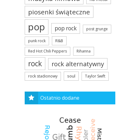
piosenki świąteczne
pop
pop rock
post grunge
R&B
punk rock
Red Hot Chili Peppers
Rihanna
rock
rock alternatywny
soul
rock stadionowy
Taylor Swift
Ostatnio dodane