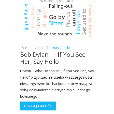
19 maja 2013
Thomas Oleski
Bob Dylan — If You See
Her, Say Hello
Utwo­ru Boba Dyla­na pt. „If You See Her, Say
Hel­lo” przy­bli­żać nie trze­ba w szcze­gól­no­ści
nie­szczę­śli­wym kochan­kom, któ­rzy mają za
sobą doświad­cze­nie przy­naj­mniej jed­ne­go
bole­sne­go…
CZYTAJ CAŁOŚĆ