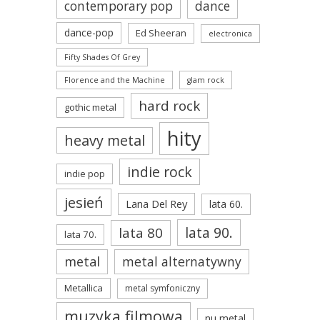
contemporary pop
dance
dance-pop
Ed Sheeran
electronica
Fifty Shades Of Grey
Florence and the Machine
glam rock
hard rock
gothic metal
hity
heavy metal
indie rock
indie pop
jesień
Lana Del Rey
lata 60.
lata 90.
lata 80
lata 70.
metal
metal alternatywny
Metallica
metal symfoniczny
muzyka filmowa
nu metal