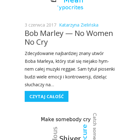
3 czerwca 2017
Katarzyna Zielińska
Bob Marley — No Women
No Cry
Zde­cy­do­wa­nie naj­bar­dziej zna­ny utwór
Boba Mar­leya, któ­ry stał się nie­ja­ko hym­
nem całej muzy­ki reg­gae. Sam tytuł pio­sen­ki
budzi wie­le emo­cji i kon­tro­wer­sji, dzie­ląc
słu­cha­czy na…
CZYTAJ CAŁOŚĆ