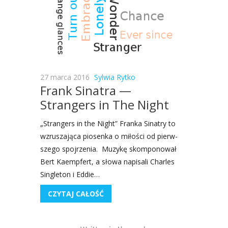
27 marca 2016
Sylwia Rytko
Frank Sinatra —
Strangers in The Night
„Stran­gers in the Night” Fran­ka Sina­try to
wzru­sza­ją­ca pio­sen­ka o miło­ści od pierw­
sze­go spoj­rze­nia. Muzy­kę skom­po­no­wał
Bert Kaemp­fert, a sło­wa napi­sa­li Char­les
Sin­gle­ton i Eddie…
CZYTAJ CAŁOŚĆ