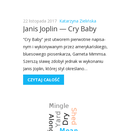
22 listopada 2017
Katarzyna Zielińska
Janis Joplin — Cry Baby
“Cry Baby” jest utwo­rem pier­wot­nie napi­sa­
nym i wyko­ny­wa­nym przez ame­ry­kań­skie­go,
blu­eso­we­go pio­sen­ka­rza, Gar­ne­ta Mim­m­sa.
Szer­szą sła­wę zdo­był jed­nak w wyko­na­niu
Janis Joplin, któ­rej styl okre­śla­no…
CZYTAJ CAŁOŚĆ