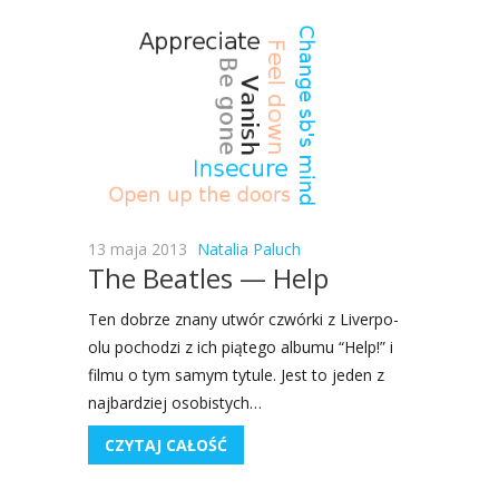
13 maja 2013
Natalia Paluch
The Beatles — Help
Ten dobrze zna­ny utwór czwór­ki z Liver­po­
olu pocho­dzi z ich pią­te­go albu­mu “Help!” i
fil­mu o tym samym tytu­le. Jest to jeden z
naj­bar­dziej oso­bi­stych…
CZYTAJ CAŁOŚĆ