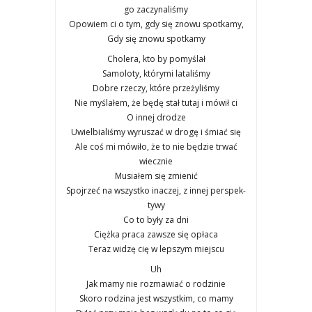
go zaczy­na­li­śmy
Opo­wiem ci o tym, gdy się zno­wu spo­tka­my,
Gdy się zno­wu spo­tka­my
Cho­le­ra, kto by pomy­ślał
Samo­lo­ty, któ­ry­mi lata­li­śmy
Dobre rze­czy, któ­re prze­ży­li­śmy
Nie myśla­łem, że będę stał tutaj i mówił ci
O innej dro­dze
Uwiel­bia­li­śmy wyru­szać w dro­gę i śmiać się
Ale coś mi mówi­ło, że to nie będzie trwać
wiecz­nie
Musia­łem się zmie­nić
Spoj­rzeć na wszyst­ko ina­czej, z innej per­spek­
ty­wy
Co to były za dni
Cięż­ka pra­ca zawsze się opła­ca
Teraz widzę cię w lep­szym miej­scu
Uh
Jak mamy nie roz­ma­wiać o rodzi­nie
Sko­ro rodzi­na jest wszyst­kim, co mamy