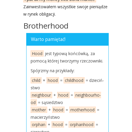
Zain­we­sto­wa­łem wszyst­kie swo­je pie­nią­dze
w rynek obli­ga­cji.
Brotherhood
War­to pamię­tać!
Hood
jest typo­wą koń­ców­ką, za
pomo­cą któ­rej two­rzy­my rze­czow­ni­ki.
Spójrz­my na przy­kła­dy:
child
+
hood
=
chil­dho­od
= dzie­ciń­
stwo
neigh­bo­ur
+
hood
=
neigh­bo­ur­ho­
od
= sąsiedz­two
mother
+
hood
=
mother­ho­od
=
macie­rzyń­stwo
orphan
+
hood
=
orphan­ho­od
=
sie­roc­two