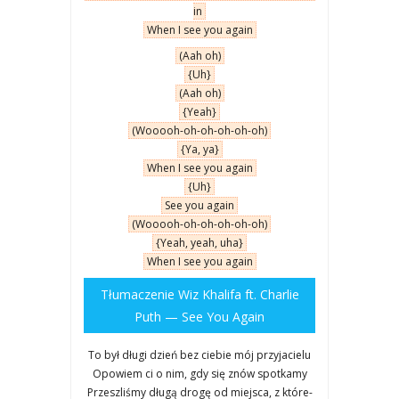
in
When I see you aga­in
(Aah oh)
{Uh}
(Aah oh)
{Yeah}
(Wooooh-oh-oh-oh-oh-oh)
{Ya, ya}
When I see you aga­in
{Uh}
See you aga­in
(Wooooh-oh-oh-oh-oh-oh)
{Yeah, yeah, uha}
When I see you aga­in
Tłu­ma­cze­nie Wiz Kha­li­fa ft. Char­lie
Puth — See You Aga­in
To był dłu­gi dzień bez cie­bie mój przy­ja­cie­lu
Opo­wiem ci o nim, gdy się znów spo­tka­my
Prze­szli­śmy dłu­gą dro­gę od miej­sca, z któ­re­