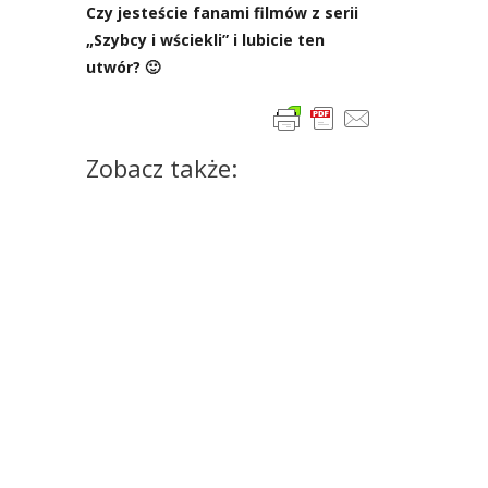
Czy jeste­ście fana­mi fil­mów z serii
„Szyb­cy i wście­kli” i lubi­cie ten
utwór? 🙂
Zobacz także: