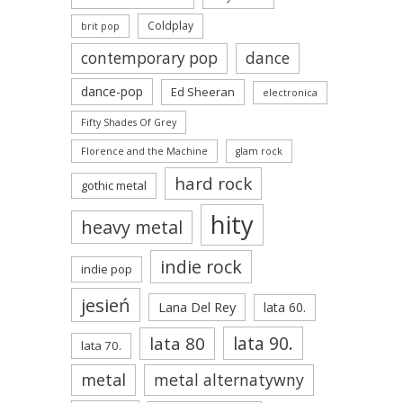
Coldplay
brit pop
contemporary pop
dance
dance-pop
Ed Sheeran
electronica
Fifty Shades Of Grey
Florence and the Machine
glam rock
hard rock
gothic metal
hity
heavy metal
indie rock
indie pop
jesień
Lana Del Rey
lata 60.
lata 90.
lata 80
lata 70.
metal
metal alternatywny