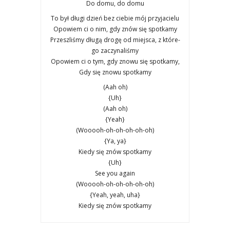
Do domu, do domu
To był dłu­gi dzień bez cie­bie mój przy­ja­cie­lu
Opo­wiem ci o nim, gdy znów się spo­tka­my
Prze­szli­śmy dłu­gą dro­gę od miej­sca, z któ­re­
go zaczy­na­li­śmy
Opo­wiem ci o tym, gdy zno­wu się spo­tka­my,
Gdy się zno­wu spo­tka­my
(Aah oh)
{Uh}
(Aah oh)
{Yeah}
(Wooooh-oh-oh-oh-oh-oh)
{Ya, ya}
Kie­dy się znów spo­tka­my
{Uh}
See you aga­in
(Wooooh-oh-oh-oh-oh-oh)
{Yeah, yeah, uha}
Kie­dy się znów spo­tka­my