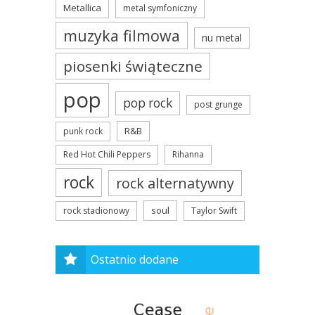
Metallica
metal symfoniczny
muzyka filmowa
nu metal
piosenki świąteczne
pop
pop rock
post grunge
R&B
punk rock
Red Hot Chili Peppers
Rihanna
rock
rock alternatywny
soul
rock stadionowy
Taylor Swift
Ostatnio dodane