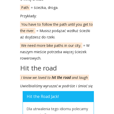
Path
= ścież­ka, dro­ga.
Przy­kła­dy:
You have to fol­low the path until you get to
the river.
= Musisz podą­żać wzdłuż ścież­ki
aż doj­dziesz do rze­ki.
We need more bike paths in our city.
= W
naszym mie­ście potrze­ba wię­cej ście­żek
rowe­ro­wych.
Hit the road
I know we loved to
hit the road
and laugh
Uwiel­bia­li­śmy wyru­szać w podró­że i śmiać się
Hit the Road Jack!
Dla utrwa­le­nia tego idio­mu pole­ca­my