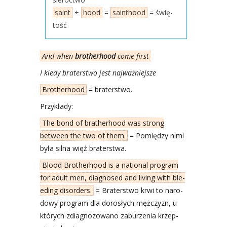
saint
+
hood
=
sain­tho­od
= świę­
tość
And when
bro­ther­ho­od
come first
I kie­dy bra­ter­stwo jest naj­waż­niej­sze
Bro­ther­ho­od
= bra­ter­stwo.
Przy­kła­dy:
The bond of bra­ther­ho­od was strong
betwe­en the two of them.
= Pomię­dzy nimi
była sil­na więź bra­ter­stwa.
Blo­od Bro­ther­ho­od is a natio­nal pro­gram
for adult men, dia­gno­sed and living with ble­
eding disor­ders.
= Bra­ter­stwo krwi to naro­
do­wy pro­gram dla doro­słych męż­czyzn, u
któ­rych zdia­gno­zo­wa­no zabu­rze­nia krzep­