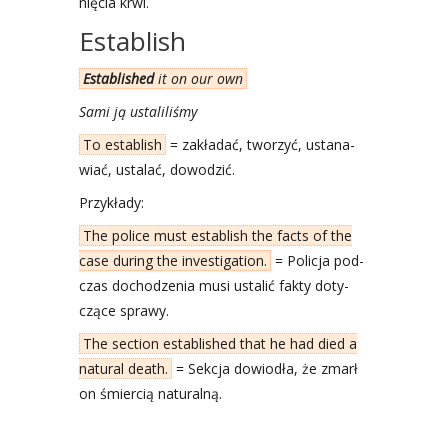
nię­cia krwi.
Establish
Esta­bli­shed
it on our own
Sami ją usta­li­li­śmy
To esta­blish
= zakła­dać, two­rzyć, usta­na­
wiać, usta­lać, dowo­dzić.
Przy­kła­dy:
The poli­ce must esta­blish the facts of the
case during the inve­sti­ga­tion.
= Poli­cja pod­
czas docho­dze­nia musi usta­lić fak­ty doty­
czą­ce spra­wy.
The sec­tion esta­bli­shed that he had died a
natu­ral death.
= Sek­cja dowio­dła, że zmarł
on śmier­cią natu­ral­ną.