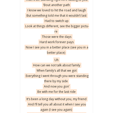
’Bout ano­ther path
I know we loved to hit the road and laugh
But some­thing told me that it wouldn’t last
Had to switch up
Look at things dif­fe­rent, see the big­ger pic­tu­
re
Tho­se were the days
Hard work fore­ver pays
Now I see you in a bet­ter pla­ce (see you in a
bet­ter pla­ce)
Uh
How can we not talk abo­ut fami­ly
When family’s all that we got
Eve­ry­thing I went thro­ugh you were stan­ding
the­re by my side
And now you gon’
Be with me for the last ride
It’s been a long day witho­ut you, my friend
And I’ll tell you all abo­ut it when I see you
aga­in (I see you aga­in)