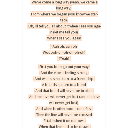
We’ve come a long way (yeah, we came a
long way)
From whe­re we began (you know we star­
ted)
Oh, I’ll tell you all abo­ut it when I see you aga­
in (let me tell you)
When I see you aga­in
(Aah oh, aah oh
Wooooh-oh-oh-oh-oh-oh)
{Yeah}
First you both go out your way
And the vibe is feeling strong
And what’s small turn to a friend­ship
A friend­ship turn to a bond
And that bond will never be bro­ken
And the love will never get lost (and the love
will never get lost)
And when bro­ther­ho­od come first
Then the line will never be cros­sed
Esta­bli­shed it on our own
When that line had to be drawn