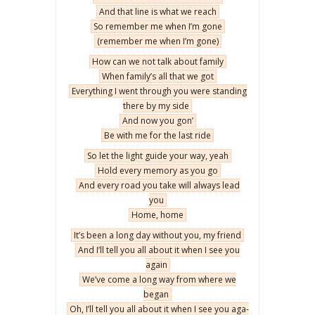
And that line is what we reach
So remem­ber me when I’m gone
(remem­ber me when I’m gone)
How can we not talk abo­ut fami­ly
When family’s all that we got
Eve­ry­thing I went thro­ugh you were stan­ding
the­re by my side
And now you gon’
Be with me for the last ride
So let the light guide your way, yeah
Hold eve­ry memo­ry as you go
And eve­ry road you take will always lead
you
Home, home
It’s been a long day witho­ut you, my friend
And I’ll tell you all abo­ut it when I see you
aga­in
We’ve come a long way from whe­re we
began
Oh, I’ll tell you all abo­ut it when I see you aga­