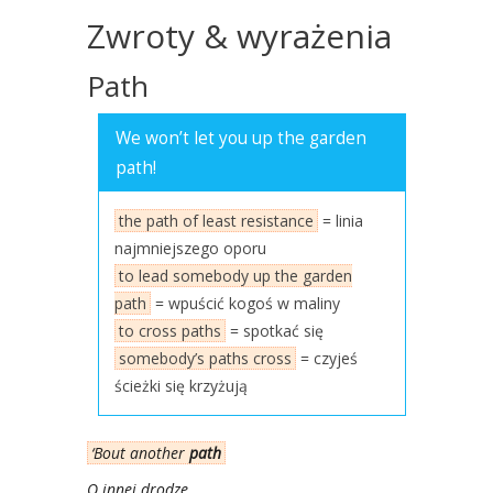
Zwroty & wyrażenia
Path
We won’t let you up the gar­den
path!
the path of least resi­stan­ce
= linia
naj­mniej­sze­go opo­ru
to lead some­bo­dy up the gar­den
path
= wpu­ścić kogoś w mali­ny
to cross paths
= spo­tkać się
somebody’s paths cross
= czy­jeś
ścież­ki się krzy­żu­ją
‘Bout ano­ther
path
O innej dro­dze