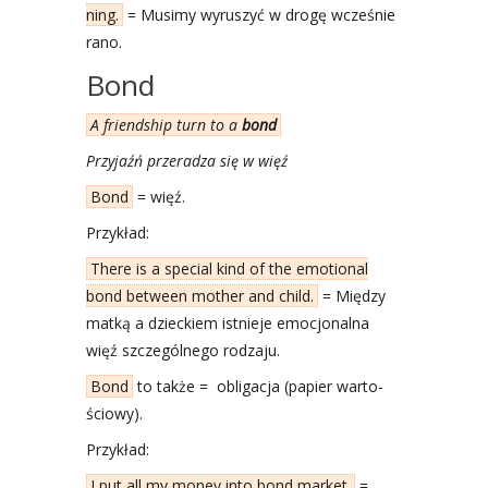
ning.
= Musi­my wyru­szyć w dro­gę wcze­śnie
rano.
Bond
A friend­ship turn to a
bond
Przy­jaźń prze­ra­dza się w więź
Bond
= więź.
Przy­kład:
The­re is a spe­cial kind of the emo­tio­nal
bond betwe­en mother and child.
= Mię­dzy
mat­ką a dziec­kiem ist­nie­je emo­cjo­nal­na
więź szcze­gól­ne­go rodza­ju.
Bond
to tak­że = obli­ga­cja (papier war­to­
ścio­wy).
Przy­kład:
I put all my money into bond mar­ket.
=