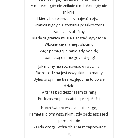
A miłość nigdy nie znik­nie (i miłość nigdy nie
znik­nie)
I kie­dy bra­ter­stwo jest naj­waż­niej­sze
Gra­ni­ca nigdy nie zosta­nie prze­kro­czo­na
Sami ją usta­li­li­śmy
Kie­dy ta gra­ni­ca musia­ła zostać wyty­czo­na
Wła­śnie się do niej zbli­ża­my
Więc pamię­taj o mnie gdy odej­dę
(pamię­taj o mnie gdy odej­dę)
Jak mamy nie roz­ma­wiać o rodzi­nie
Sko­ro rodzi­na jest wszyst­kim co mamy
Byłeś przy mnie bez wzglę­du na to co się
dzia­ło
A teraz będziesz razem ze mną
Pod­czas mojej ostat­niej prze­jażdż­ki
Niech świa­tło wska­zu­je ci dro­gę,
Pamię­taj o tym wszyst­kim, gdy będziesz szedł
przed sie­bie
I każ­da dro­gą, któ­ra obie­rzesz zapro­wa­dzi
cię