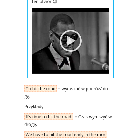
ten utwór 😉
To hit the road
= wyru­szać w podróż/ dro­
gę.
Przy­kła­dy:
It’s time to hit the road.
= Czas wyru­szyć w
dro­gę.
We have to hit the road ear­ly in the mor­