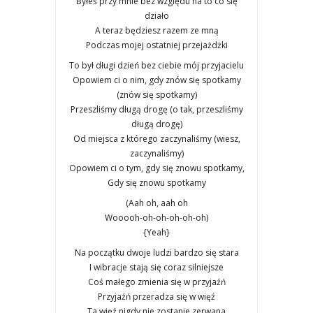
Byłeś przy mnie bez wzglę­du na to co się
dzia­ło
A teraz będziesz razem ze mną
Pod­czas mojej ostat­niej prze­jażdż­ki
To był dłu­gi dzień bez cie­bie mój przy­ja­cie­lu
Opo­wiem ci o nim, gdy znów się spo­tka­my
(znów się spo­tka­my)
Prze­szli­śmy dłu­gą dro­gę (o tak, prze­szli­śmy
dłu­gą dro­gę)
Od miej­sca z któ­re­go zaczy­na­li­śmy (wiesz,
zaczy­na­li­śmy)
Opo­wiem ci o tym, gdy się zno­wu spo­tka­my,
Gdy się zno­wu spo­tka­my
(Aah oh, aah oh
Wooooh-oh-oh-oh-oh-oh)
{Yeah}
Na począt­ku dwo­je ludzi bar­dzo się sta­ra
I wibra­cje sta­ją się coraz sil­niej­sze
Coś małe­go zmie­nia się w przy­jaźń
Przy­jaźń prze­ra­dza się w więź
Ta więź nigdy nie zosta­nie zerwa­na