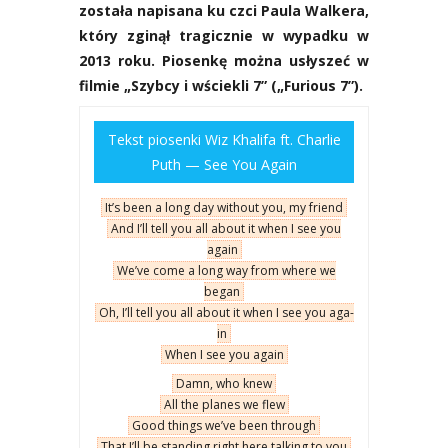
zosta­ła napi­sa­na ku czci Pau­la Wal­ke­ra,
któ­ry zgi­nął tra­gicz­nie w wypad­ku w
2013 roku. Pio­sen­kę moż­na usły­szeć w
fil­mie „Szyb­cy i wście­kli 7” („Furio­us 7”).
Tekst pio­sen­ki Wiz Kha­li­fa ft. Char­lie
Puth — See You Aga­in
It’s been a long day witho­ut you, my friend
And I’ll tell you all abo­ut it when I see you
aga­in
We’ve come a long way from whe­re we
began
Oh, I’ll tell you all abo­ut it when I see you aga­
in
When I see you aga­in
Damn, who knew
All the pla­nes we flew
Good things we’ve been thro­ugh
That I’ll be stan­ding right here tal­king to you