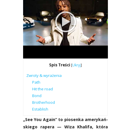
Spis Tre­ści
[
Ukryj
]
Zwro­ty & wyra­że­nia
Path
Hit the road
Bond
Bro­ther­ho­od
Esta­blish
„See You Aga­in” to pio­sen­ka ame­ry­kań­
skie­go rape­ra — Wiza Kha­li­fa, któ­ra