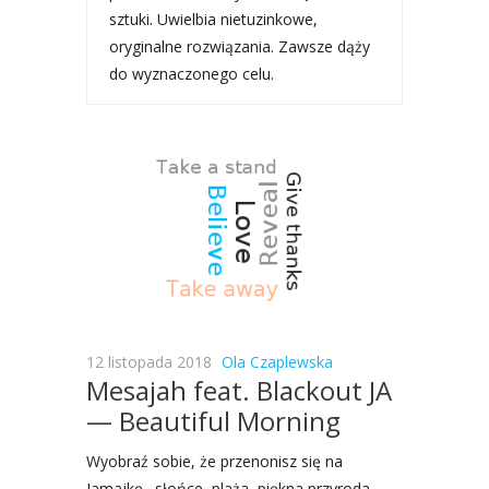
sztuki. Uwielbia nietuzinkowe,
oryginalne rozwiązania. Zawsze dąży
do wyznaczonego celu.
12 listopada 2018
Ola Czaplewska
Mesajah feat. Blackout JA
— Beautiful Morning
Wyobraź sobie, że prze­no­nisz się na
Jamajkę…słońce, pla­ża, pięk­na przy­ro­da,