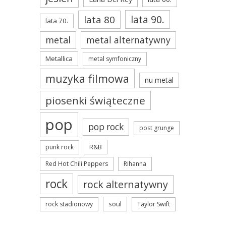
lata 90.
lata 80
lata 70.
metal
metal alternatywny
Metallica
metal symfoniczny
muzyka filmowa
nu metal
piosenki świąteczne
pop
pop rock
post grunge
R&B
punk rock
Red Hot Chili Peppers
Rihanna
rock
rock alternatywny
soul
rock stadionowy
Taylor Swift