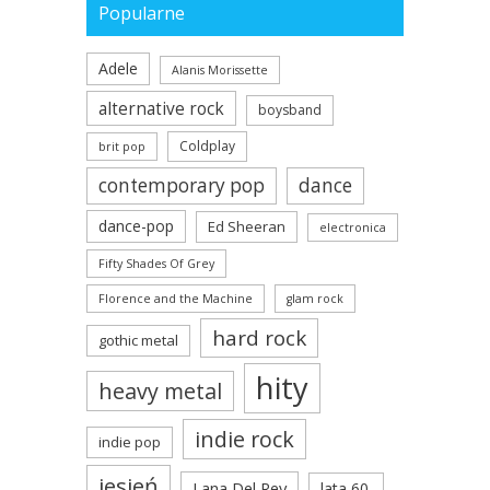
Popularne
Adele
Alanis Morissette
alternative rock
boysband
Coldplay
brit pop
contemporary pop
dance
dance-pop
Ed Sheeran
electronica
Fifty Shades Of Grey
Florence and the Machine
glam rock
hard rock
gothic metal
hity
heavy metal
indie rock
indie pop
jesień
Lana Del Rey
lata 60.