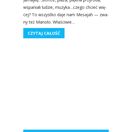
wspa­nia­li ludzie, muzyka…czego chcieć wię­
cej? To wszyst­ko daje nam Mesa­jah — zwa­
ny też Mano­lo. Wła­ści­wie…
CZYTAJ CAŁOŚĆ